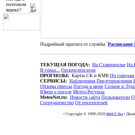
почтовом
ящике?
Подробный прогноз от службы `
Расписание
ТЕКУЩАЯ ПОГОДА:
На Ставрополье
На 
В горах...
Грозопеленгатор
ПРОГНОЗЫ:
Карты СК и КМВ
По городам
СЕРВИСЫ:
Наблюдения
Предупреждения
Обзоры прессы
Погода в мире
Солнце и Лун
Юмор о погоде
Метео-Ресурсы
MeteoNet.ru:
Новости сайта
Пользователи
О
Сотрудничество
От посетителей
• Copyright © 1999-2026
• Диз
ПОСТ Лтд