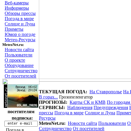
Веб-камеры
Информеры
Обзоры прессы
Погода в мире
Солнце и Луна
Приметы
Юмор о погоде
Метео-Ресурсы
MeteoNet.ru:
Новости сайта
Пользователи
О проекте
Оборудование
Сотрудничество
От посетителей
ТЕКУЩАЯ ПОГОДА:
На Ставрополье
На 
В горах...
Грозопеленгатор
ПРОГНОЗЫ:
Карты СК и КМВ
По городам
СЕРВИСЫ:
Наблюдения
Предупреждения
посетителям
прессы
Погода в мире
Солнце и Луна
Приме
подписка:
Ресурсы
MeteoNet.ru:
Новости сайта
Пользователи
О
Сотрудничество
От посетителей
Погода в