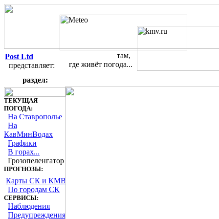
там,
Post Ltd
где живёт погода...
представляет:
Грозопеленгатор - текущие дан
раздел:
ТЕКУЩАЯ
ПОГОДА:
На Ставрополье
На
КавМинВодах
Графики
В горах...
Грозопеленгатор
ПРОГНОЗЫ:
Карты СК и КМВ
По городам СК
СЕРВИСЫ:
Наблюдения
Предупреждения