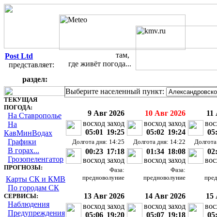
там,
Post Ltd
где живёт погода...
представляет:
Небесные светила на небе Ста
раздел:
Выберите населенный пункт:
ТЕКУЩАЯ
ПОГОДА:
9 Авг 2026
10 Авг 2026
11
На Ставрополье
восход
заход
восход
заход
вос
На
05:01
19:25
05:02
19:24
05
КавМинВодах
Графики
Долгота дня: 14:25
Долгота дня: 14:22
Долгота
В горах...
00:23
17:18
01:34
18:08
02
Грозопеленгатор
восход
заход
восход
заход
вос
ПРОГНОЗЫ:
Фаза:
Фаза:
предноволуние
предноволуние
пре
Карты СК и КМВ
По городам СК
13 Авг 2026
14 Авг 2026
15 
СЕРВИСЫ:
Наблюдения
восход
заход
восход
заход
вос
Предупреждения
05:06
19:20
05:07
19:18
05