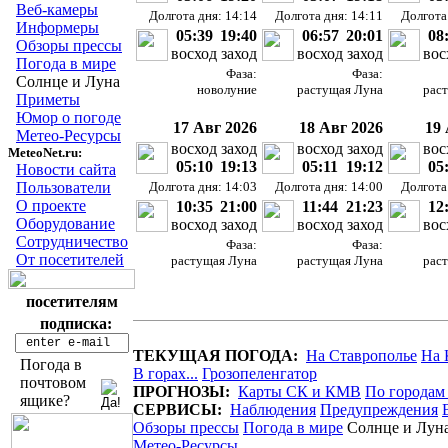
Веб-камеры
Долгота дня: 14:14
Долгота дня: 14:11
Долгота
Информеры
05:39
19:40
06:57
20:01
08
Обзоры прессы
восход
заход
восход
заход
вос
Погода в мире
Фаза:
Фаза:
Солнце и Луна
новолуние
растущая Луна
рас
Приметы
Юмор о погоде
17 Авг 2026
18 Авг 2026
19 
Метео-Ресурсы
восход
заход
восход
заход
вос
MeteoNet.ru:
05:10
19:13
05:11
19:12
05
Новости сайта
Пользователи
Долгота дня: 14:03
Долгота дня: 14:00
Долгота
О проекте
10:35
21:00
11:44
21:23
12
Оборудование
восход
заход
восход
заход
вос
Сотрудничество
Фаза:
Фаза:
От посетителей
растущая Луна
растущая Луна
рас
посетителям
подписка:
ТЕКУЩАЯ ПОГОДА:
На Ставрополье
На 
Погода в
В горах...
Грозопеленгатор
почтовом
ПРОГНОЗЫ:
Карты СК и КМВ
По городам
ящике?
СЕРВИСЫ:
Наблюдения
Предупреждения
Обзоры прессы
Погода в мире
Солнце и Лун
Метео-Ресурсы