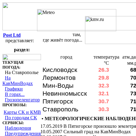
там,
Post Ltd
где живёт погода...
представляет:
раздел:
Текущая погода на Ставрополье и в р
город
температура
атм.д
ТЕКУЩАЯ
°C
мм.р
ПОГОДА:
Кисловодск
26.3
6
На Ставрополье
Лермонтов
29.8
7
На
КавМинВодах
Мин-Воды
32.3
7
Графики
Невинномысск
32.1
7
В горах...
Грозопеленгатор
Пятигорск
30.7
7
ПРОГНОЗЫ:
Ставрополь
30.3
7
Карты СК и КМВ
По городам СК
• МЕТЕОРОЛОГИЧЕСКИЕ НАБЛЮДЕН
СЕРВИСЫ:
17.05.2019
В Пятигорске произошло землетр
Наблюдения
10.05.2007
Сильный град на КавМинВодах
Предупреждения