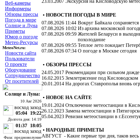
23.03.2007
Экскурсия на Кисловодскую мете
Веб-камеры
Информеры
Обзоры прессы
• НОВОСТИ ПОГОДЫ В МИРЕ
Погода в мире
07.08.2026 11:44
Вокруг Байкала сохраняется
Солнце и Луна
07.08.2026 10:02
Из архива московской пого
Приметы
07.08.2026 09:59
Жителей Беларуси в выходн
Юмор о погоде
похолодание
Метео-Ресурсы
07.08.2026 09:55
Теплое лето покидает Петер
MeteoNet.ru:
07.08.2026 07:34
О погоде в Москве сегодня
Новости сайта
Пользователи
О проекте
• ОБЗОРЫ ПРЕССЫ
Оборудование
24.05.2017
Рекомендации при сильном дожде
Сотрудничество
16.02.2015
Землетрясение под Кисловодском
От посетителей
20.01.2014
На дорогах Ставрополья вновь о
Солнце и Луна:
• НОВОЕ НА САЙТЕ
10 Авг 2026
19.01.2024
Отключение метеостанции в Кисл
восход
заход
26.12.2023
Замена метеостанции в Пятигорск
05:04
19:22
05.04.2023
Ревизия метеостанции в г.Ессенту
Долгота дня: 14:19
01:37
18:05
• НАРОДНЫЕ ПРИМЕТЫ
восход
заход
АВГУСТ
-
Какие первые три дня, таков весь
Фаза: предноволуние