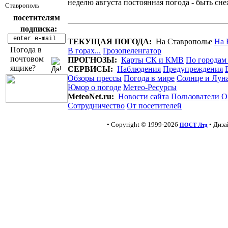
неделю августа постоянная погода - быть сн
Ставрополь
посетителям
подписка:
ТЕКУЩАЯ ПОГОДА:
На Ставрополье
На 
Погода в
В горах...
Грозопеленгатор
почтовом
ПРОГНОЗЫ:
Карты СК и КМВ
По городам
ящике?
СЕРВИСЫ:
Наблюдения
Предупреждения
Обзоры прессы
Погода в мире
Солнце и Лун
Юмор о погоде
Метео-Ресурсы
MeteoNet.ru:
Новости сайта
Пользователи
О
Сотрудничество
От посетителей
• Copyright © 1999-2026
• Диз
ПОСТ Лтд