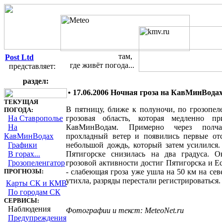
там,
Post Ltd
где живёт погода...
представляет:
Метеорологические наблюдени
раздел:
• 17.06.2006 Ночная гроза на КавМинВода
ТЕКУЩАЯ
В пятницу, ближе к полуночи, по грозопел
ПОГОДА:
На Ставрополье
грозовая область, которая медленно п
На
КавМинВодам. Примерно через полча
КавМинВодах
прохладный ветер и появились первые от
Графики
небольшой дождь, который затем усилился.
В горах...
Пятигорске снизилась на два градуса. О
Грозопеленгатор
грозовой активности достиг Пятигорска и Ес
ПРОГНОЗЫ:
- слабеющая гроза уже ушла на 50 км на сев
утихла, разряды перестали регистрироваться.
Карты СК и КМВ
По городам СК
СЕРВИСЫ:
Наблюдения
Фотографии и текст: MeteoNet.ru
Предупреждения