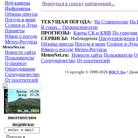
Веб-камеры
Вернуться к списку наблюдений...
Информеры
Обзоры прессы
Погода в мире
ТЕКУЩАЯ ПОГОДА:
На Ставрополье
На 
Солнце и Луна
В горах...
Грозопеленгатор
Приметы
ПРОГНОЗЫ:
Карты СК и КМВ
По городам
Юмор о погоде
СЕРВИСЫ:
Наблюдения
Предупреждения
Метео-Ресурсы
Обзоры прессы
Погода в мире
Солнце и Лун
MeteoNet.ru:
Юмор о погоде
Метео-Ресурсы
Новости сайта
MeteoNet.ru:
Новости сайта
Пользователи
О
Пользователи
Сотрудничество
От посетителей
О проекте
Оборудование
• Copyright © 1999-2026
• Диз
ПОСТ Лтд
Сотрудничество
От посетителей
посетителям
подписка:
Погода в