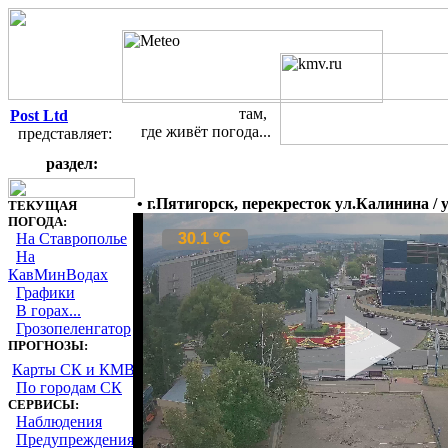
там,
Post Ltd
где живёт погода...
представляет:
Погодные веб-камеры на Ставр
раздел:
• г.Пятигорск, перекресток ул.Калинина /
ТЕКУЩАЯ
ПОГОДА:
На Ставрополье
На
КавМинВодах
Графики
В горах...
Грозопеленгатор
ПРОГНОЗЫ:
Карты СК и КМВ
По городам СК
СЕРВИСЫ:
Наблюдения
Предупреждения