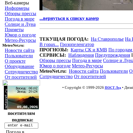
Веб-камеры
Информеры
Обзоры прессы
...вернуться к списку камер
Погода в мире
Солнце и Луна
Приметы
Юмор о погоде
ТЕКУЩАЯ ПОГОДА:
На Ставрополье
На 
Метео-Ресурсы
В горах...
Грозопеленгатор
MeteoNet.ru:
ПРОГНОЗЫ:
Карты СК и КМВ
По городам
Новости сайта
СЕРВИСЫ:
Наблюдения
Предупреждения
Пользователи
Обзоры прессы
Погода в мире
Солнце и Лун
О проекте
Юмор о погоде
Метео-Ресурсы
Оборудование
MeteoNet.ru:
Новости сайта
Пользователи
О
Сотрудничество
Сотрудничество
От посетителей
От посетителей
• Copyright © 1999-2026
• Диз
ПОСТ Лтд
посетителям
подписка:
Погода в