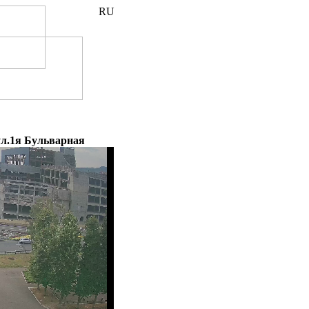
ополье
 ул.1я Бульварная