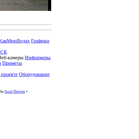
КавМинВодах
Графики
 СК
Веб-камеры
Информеры
а
Приметы
 проекте
Оборудование
айн
Soul Design
•