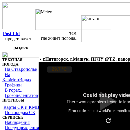
там,
Post Ltd
где живёт погода...
представляет:
Погодные веб-камеры на Ставр
раздел:
• г.Пятигорск, г.Машук, ПГЛУ (PTZ, пано
ТЕКУЩАЯ
ПОГОДА:
На Ставрополье
На
КавМинВодах
Графики
В горах...
Грозопеленгатор
ПРОГНОЗЫ:
Карты СК и КМВ
По городам СК
СЕРВИСЫ:
Наблюдения
Предупреждения