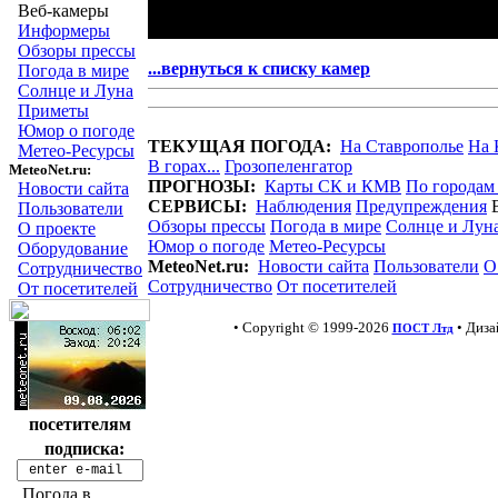
Веб-камеры
Информеры
Обзоры прессы
...вернуться к списку камер
Погода в мире
Солнце и Луна
Приметы
Юмор о погоде
ТЕКУЩАЯ ПОГОДА:
На Ставрополье
На 
Метео-Ресурсы
В горах...
Грозопеленгатор
MeteoNet.ru:
ПРОГНОЗЫ:
Карты СК и КМВ
По городам
Новости сайта
СЕРВИСЫ:
Наблюдения
Предупреждения
Пользователи
Обзоры прессы
Погода в мире
Солнце и Лун
О проекте
Юмор о погоде
Метео-Ресурсы
Оборудование
MeteoNet.ru:
Новости сайта
Пользователи
О
Сотрудничество
Сотрудничество
От посетителей
От посетителей
• Copyright © 1999-2026
• Диз
ПОСТ Лтд
посетителям
подписка:
Погода в