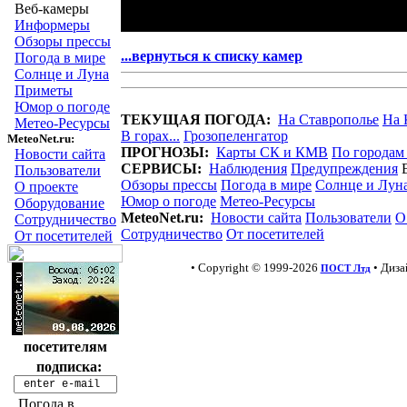
Веб-камеры
Информеры
Обзоры прессы
...вернуться к списку камер
Погода в мире
Солнце и Луна
Приметы
Юмор о погоде
ТЕКУЩАЯ ПОГОДА:
На Ставрополье
На 
Метео-Ресурсы
В горах...
Грозопеленгатор
MeteoNet.ru:
ПРОГНОЗЫ:
Карты СК и КМВ
По городам
Новости сайта
СЕРВИСЫ:
Наблюдения
Предупреждения
Пользователи
Обзоры прессы
Погода в мире
Солнце и Лун
О проекте
Юмор о погоде
Метео-Ресурсы
Оборудование
MeteoNet.ru:
Новости сайта
Пользователи
О
Сотрудничество
Сотрудничество
От посетителей
От посетителей
• Copyright © 1999-2026
• Диз
ПОСТ Лтд
посетителям
подписка:
Погода в