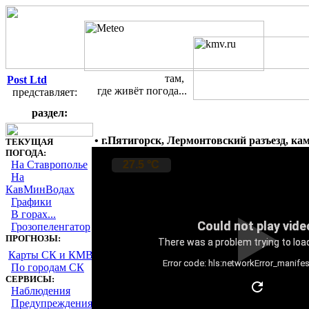
там,
Post Ltd
где живёт погода...
представляет:
Погодные веб-камеры на Ставр
раздел:
• г.Пятигорск, Лермонтовский разъезд, ка
ТЕКУЩАЯ
ПОГОДА:
На Ставрополье
На
КавМинВодах
Графики
В горах...
Грозопеленгатор
ПРОГНОЗЫ:
Карты СК и КМВ
По городам СК
СЕРВИСЫ:
Наблюдения
Предупреждения