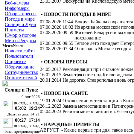
23.03.2007
Экскурсия на Кисловодскую мете
Веб-камеры
Информеры
Обзоры прессы
• НОВОСТИ ПОГОДЫ В МИРЕ
Погода в мире
07.08.2026 11:44
Вокруг Байкала сохраняется
Солнце и Луна
07.08.2026 10:02
Из архива московской пого
Приметы
07.08.2026 09:59
Жителей Беларуси в выходн
Юмор о погоде
похолодание
Метео-Ресурсы
07.08.2026 09:55
Теплое лето покидает Петер
MeteoNet.ru:
07.08.2026 07:34
О погоде в Москве сегодня
Новости сайта
Пользователи
О проекте
• ОБЗОРЫ ПРЕССЫ
Оборудование
24.05.2017
Рекомендации при сильном дожде
Сотрудничество
16.02.2015
Землетрясение под Кисловодском
От посетителей
20.01.2014
На дорогах Ставрополья вновь о
Солнце и Луна:
• НОВОЕ НА САЙТЕ
9 Авг 2026
19.01.2024
Отключение метеостанции в Кисл
восход
заход
26.12.2023
Замена метеостанции в Пятигорск
05:02
19:24
05.04.2023
Ревизия метеостанции в г.Ессенту
Долгота дня: 14:21
00:27
17:14
• НАРОДНЫЕ ПРИМЕТЫ
восход
заход
АВГУСТ
-
Какие первые три дня, таков весь
Фаза: предноволуние