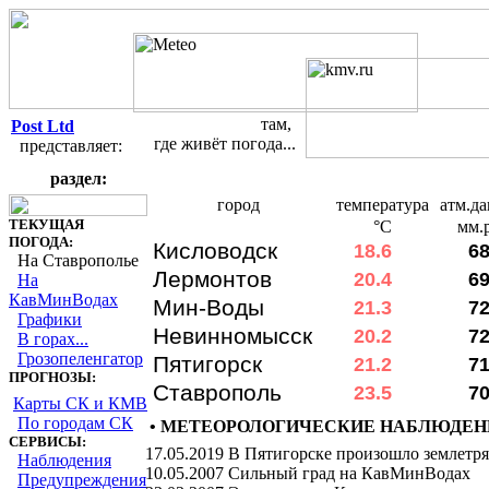
там,
Post Ltd
где живёт погода...
представляет:
раздел:
Текущая погода на Ставрополье и в р
город
температура
атм.д
ТЕКУЩАЯ
°C
мм.р
ПОГОДА:
Кисловодск
18.6
6
На Ставрополье
Лермонтов
20.4
6
На
КавМинВодах
Мин-Воды
21.3
7
Графики
Невинномысск
20.2
7
В горах...
Грозопеленгатор
Пятигорск
21.2
7
ПРОГНОЗЫ:
Ставрополь
23.5
7
Карты СК и КМВ
По городам СК
• МЕТЕОРОЛОГИЧЕСКИЕ НАБЛЮДЕН
СЕРВИСЫ:
17.05.2019
В Пятигорске произошло землетр
Наблюдения
10.05.2007
Сильный град на КавМинВодах
Предупреждения