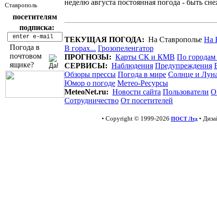
неделю августа постоянная погода - быть сн
Ставрополь
посетителям
подписка:
ТЕКУЩАЯ ПОГОДА:
На Ставрополье
На 
Погода в
В горах...
Грозопеленгатор
почтовом
ПРОГНОЗЫ:
Карты СК и КМВ
По городам
ящике?
СЕРВИСЫ:
Наблюдения
Предупреждения
Обзоры прессы
Погода в мире
Солнце и Лун
Юмор о погоде
Метео-Ресурсы
MeteoNet.ru:
Новости сайта
Пользователи
О
Сотрудничество
От посетителей
• Copyright © 1999-2026
• Диз
ПОСТ Лтд