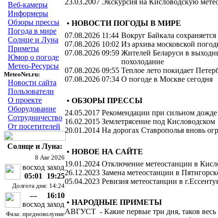
23.03.2007
Экскурсия на Кисловодскую мете
Веб-камеры
Информеры
Обзоры прессы
• НОВОСТИ ПОГОДЫ В МИРЕ
Погода в мире
07.08.2026 11:44
Вокруг Байкала сохраняется
Солнце и Луна
07.08.2026 10:02
Из архива московской пого
Приметы
07.08.2026 09:59
Жителей Беларуси в выходн
Юмор о погоде
похолодание
Метео-Ресурсы
07.08.2026 09:55
Теплое лето покидает Петер
MeteoNet.ru:
07.08.2026 07:34
О погоде в Москве сегодня
Новости сайта
Пользователи
О проекте
• ОБЗОРЫ ПРЕССЫ
Оборудование
24.05.2017
Рекомендации при сильном дожде
Сотрудничество
16.02.2015
Землетрясение под Кисловодском
От посетителей
20.01.2014
На дорогах Ставрополья вновь о
Солнце и Луна:
• НОВОЕ НА САЙТЕ
8 Авг 2026
19.01.2024
Отключение метеостанции в Кисл
восход
заход
26.12.2023
Замена метеостанции в Пятигорск
05:01
19:25
05.04.2023
Ревизия метеостанции в г.Ессенту
Долгота дня: 14:24
---
16:10
• НАРОДНЫЕ ПРИМЕТЫ
восход
заход
АВГУСТ
-
Какие первые три дня, таков весь
Фаза: предноволуние