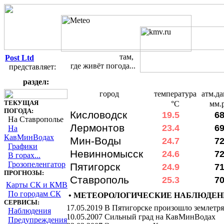
там,
Post Ltd
где живёт погода...
представляет:
раздел:
Текущая погода на Ставрополье и в р
город
температура
атм.д
ТЕКУЩАЯ
°C
мм.р
ПОГОДА:
Кисловодск
19.5
6
На Ставрополье
Лермонтов
23.4
6
На
КавМинВодах
Мин-Воды
24.7
7
Графики
Невинномысск
24.6
7
В горах...
Грозопеленгатор
Пятигорск
24.9
7
ПРОГНОЗЫ:
Ставрополь
25.3
7
Карты СК и КМВ
По городам СК
• МЕТЕОРОЛОГИЧЕСКИЕ НАБЛЮДЕН
СЕРВИСЫ:
17.05.2019
В Пятигорске произошло землетр
Наблюдения
10.05.2007
Сильный град на КавМинВодах
Предупреждения